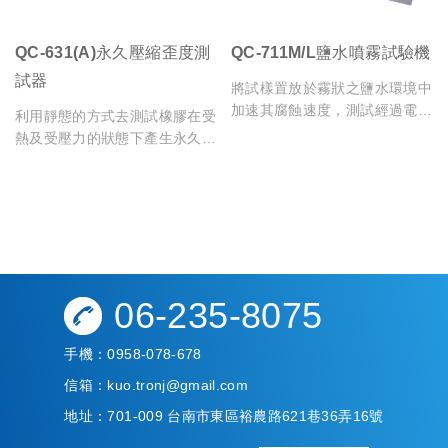
QC-631(A)永久壓縮歪度測
QC-711M/L鹽水噴霧試驗機
試器
將試樣置放於霧狀之鹽水環境中
加速其腐蝕速度，測試經過電
利用靜態的方式去測試橡膠在受
鍍、烤漆、陽極處理...等表面處
熱及受壓力的狀態下產生永久壓
理完成之零件的抗腐蝕性能
縮變形，使用厚度器量測其變形
率
06-235-8075
手機：
0958-078-678
信箱：
kuo.tronj@gmail.com
地址：
701-009 台南市東區裕農路621巷36弄16號