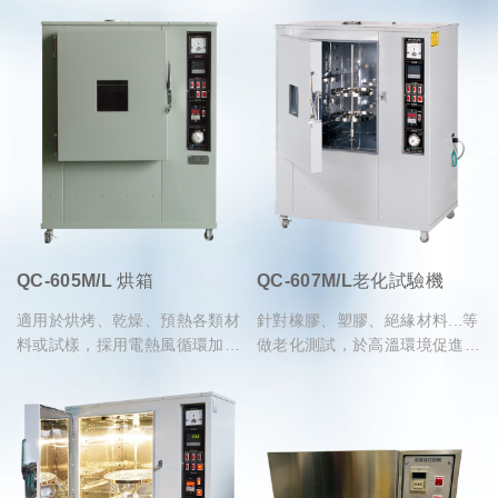
QC-605M/L 烘箱
QC-607M/L老化試驗機
適用於烘烤、乾燥、預熱各類材
針對橡膠、塑膠、絕緣材料...等
料或試樣，採用電熱風循環加
做老化測試，於高溫環境促進材
熱，溫度可以自行設定到達設定
料的劣化，觀察老化前後之耐
的溫度點時自動恆溫
黃、開膠、收縮、抗張強度及伸
長率之變化