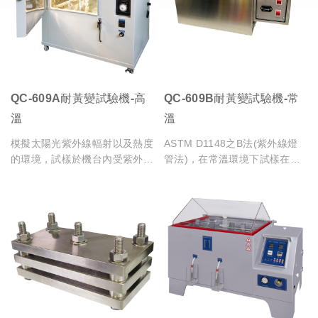
QC-609A耐黃變試驗機-高
QC-609B耐黃變試驗機-常
溫
溫
模擬太陽光紫外線輻射以及熱度
ASTM D1148之B法(紫外線燈
的環境，試樣於機台內受紫外線
管法)，在常溫環境下試樣在紫
照射以及高溫作用後，觀察其顏
外線長時間照射後，觀察其顏色
色所產生的變化判定耐黃變的等
所產生的變化判定耐黃變的等級
級